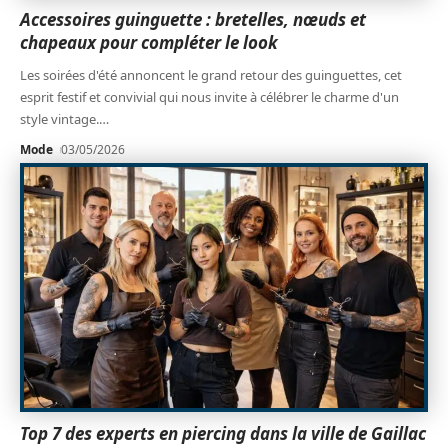
Accessoires guinguette : bretelles, nœuds et
chapeaux pour compléter le look
Les soirées d'été annoncent le grand retour des guinguettes, cet
esprit festif et convivial qui nous invite à célébrer le charme d'un
style vintage.
…
Mode
03/05/2026
Top 7 des experts en piercing dans la ville de Gaillac