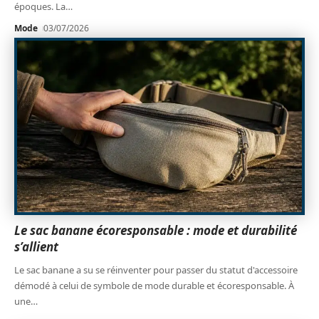
époques. La
…
Mode
03/07/2026
Le sac banane écoresponsable : mode et durabilité
s’allient
Le sac banane a su se réinventer pour passer du statut d'accessoire
démodé à celui de symbole de mode durable et écoresponsable. À
une
…