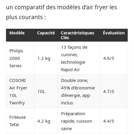
un comparatif des modèles d’air fryer les
plus courants :
Modèle
Capacité
Caractéristiques
Évaluation
Clés
13 façons de
Philips
cuisiner,
2000
1.2 kg
4.6/5
technologie
Series
Rapid Air
COSORI
Double zone,
Air Fryer
45% d’économie
10L
4.7/5
10L
d’énergie, app
Twinfry
inclus
Préparation
Friteuse
4.2 kg
rapide, cuisson
4.4/5
Tefal
saine