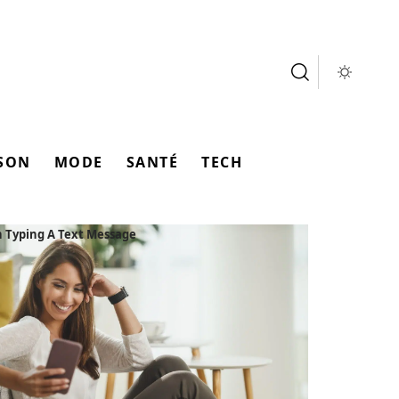
SON
MODE
SANTÉ
TECH
Typing A Text Message