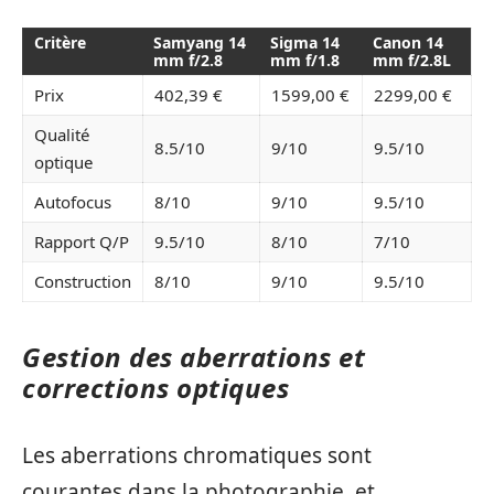
Critère
Samyang 14
Sigma 14
Canon 14
mm f/2.8
mm f/1.8
mm f/2.8L
Prix
402,39 €
1599,00 €
2299,00 €
Qualité
8.5/10
9/10
9.5/10
optique
Autofocus
8/10
9/10
9.5/10
Rapport Q/P
9.5/10
8/10
7/10
Construction
8/10
9/10
9.5/10
Gestion des aberrations et
corrections optiques
Les aberrations chromatiques sont
courantes dans la photographie, et