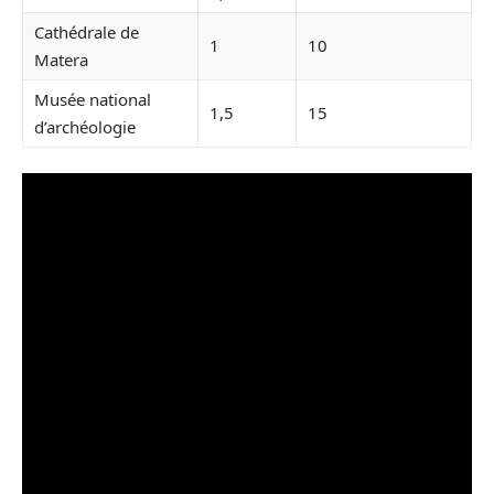
Cathédrale de
1
10
Matera
Musée national
1,5
15
d’archéologie