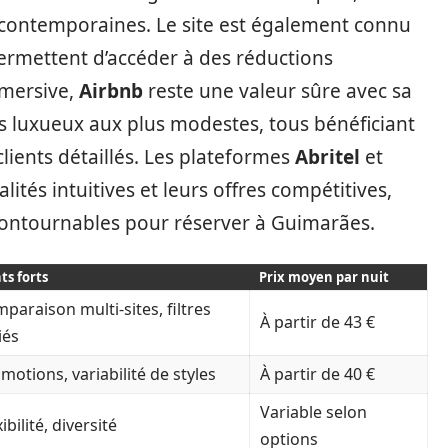
s contemporaines. Le site est également connu
ermettent d’accéder à des réductions
mmersive,
Airbnb
reste une valeur sûre avec sa
s luxueux aux plus modestes, tous bénéficiant
 clients détaillés. Les plateformes
Abritel
et
alités intuitives et leurs offres compétitives,
contournables pour réserver à Guimarães.
ts forts
Prix moyen par nuit
paraison multi-sites, filtres
À partir de 43 €
iés
motions, variabilité de styles
À partir de 40 €
Variable selon
ibilité, diversité
options