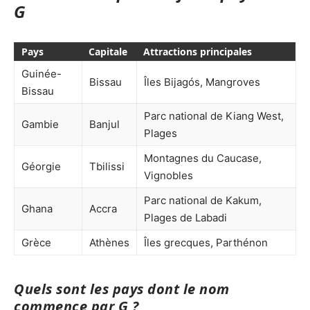
G
Pays
Capitale
Attractions principales
Guinée-
Bissau
Îles Bijagós, Mangroves
Bissau
Parc national de Kiang West,
Gambie
Banjul
Plages
Montagnes du Caucase,
Géorgie
Tbilissi
Vignobles
Parc national de Kakum,
Ghana
Accra
Plages de Labadi
Grèce
Athènes
Îles grecques, Parthénon
Quels sont les pays dont le nom
commence par G ?